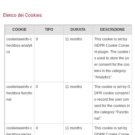
Elenco dei Cookies
:
COOKIE
TIPO
DURATA
DESCRIZIONE
cookielawinfo-c
0
11 months
This cookie is set by
heckbox-analyti
GDPR Cookie Conse
cs
nt plugin. The cookie i
s used to store the us
er consent for the coo
kies in the category
“Analytics”.
cookielawinfo-c
0
11 months
The cookie is set by G
heckbox-functio
DPR cookie consent t
nal
o record the user con
sent for the cookies in
the category “Functio
nal”.
cookielawinfo-c
0
11 months
This cookie is set by
heckbox-neces
GDPR Cookie Conse