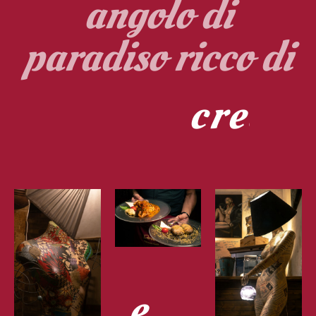
angolo di
paradiso ricco di
i
z
i
d
t
r
a
e…